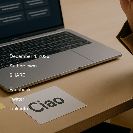
December 4, 2025
Author:
ewm
SHARE
Facebook
Twitter
LinkedIn