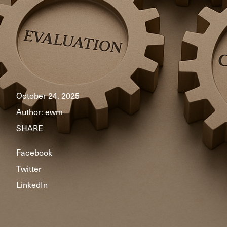
October 24, 2025
Author:
ewm
SHARE
Facebook
Twitter
LinkedIn