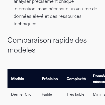
analyser précisément chaque
interaction, mais nécessite un volume de
données élevé et des ressources
techniques.
Comparaison rapide des
modèles
Donné
Modèle
Précision
Complexité
nécess
Dernier Clic
Faible
Très faible
Minima