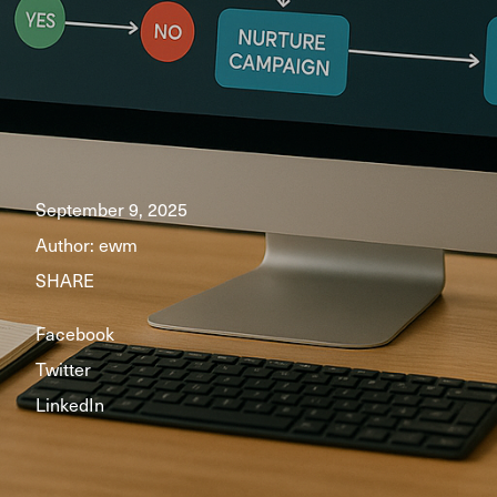
September 9, 2025
Author:
ewm
SHARE
Facebook
Twitter
LinkedIn