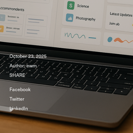
October 23, 2025
Author:
ewm
SHARE
Facebook
Twitter
LinkedIn